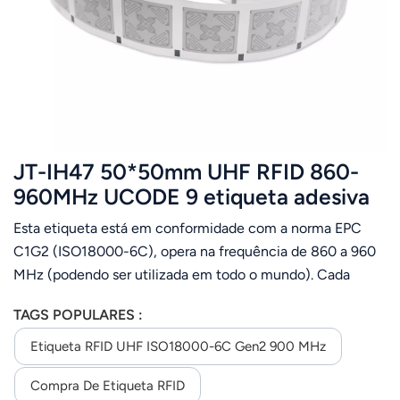
عربي
日语
한국어
Türk
JT-IH47 50*50mm UHF RFID 860-
Ελληνικά
960MHz UCODE 9 etiqueta adesiva
Esta etiqueta está em conformidade com a norma EPC
Melayu
C1G2 (ISO18000-6C), opera na frequência de 860 a 960
Polski
MHz (podendo ser utilizada em todo o mundo). Cada
etiqueta possui um ID único e armazena dados do usuário.
แบบไทย
TAGS POPULARES :
É projetado para gerenciamento de vestuário,
rastreamento de bagagens em aeroportos, gerenciamento
Etiqueta RFID UHF ISO18000-6C Gen2 900 MHz
Tiếng Việt
logístico, gerenciamento de ativos, etc.
Compra De Etiqueta RFID
Indonesia