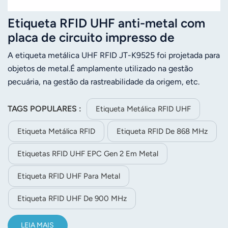
Etiqueta RFID UHF anti-metal com
placa de circuito impresso de
95*25mm, 860-960MHz, JT-K9525
A etiqueta metálica UHF RFID JT-K9525 foi projetada para
objetos de metal.É amplamente utilizado na gestão
pecuária, na gestão da rastreabilidade da origem, etc.
◆Frequência de operação: 860~960MHz ◆ Bom
desempenho em superfícies metálicas
TAGS POPULARES :
Etiqueta Metálica RFID UHF
Etiqueta Metálica RFID
Etiqueta RFID De 868 MHz
Etiquetas RFID UHF EPC Gen 2 Em Metal
Etiqueta RFID UHF Para Metal
Etiqueta RFID UHF De 900 MHz
LEIA MAIS