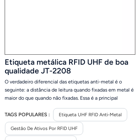
Etiqueta metálica RFID UHF de boa
qualidade JT-2208
O verdadeiro diferencial das etiquetas anti-metal é o
seguinte: a distância de leitura quando fixadas em metal é
maior do que quando não fixadas. Essa é a principal
conquista do projeto.Utilização do conceito de
reciclagem, proporcionando adsorção de metal com
TAGS POPULARES :
Etiqueta UHF RFID Anti-Metal
função magnética; alta estabilidade, custo-benefício,
Gestão De Ativos Por RFID UHF
impressão personalizada e impressão de código de barras.É
amplamente utilizado na gestão de metais preciosos, por