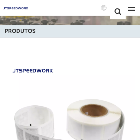
Choose Your
+86 -18681515767
Language(Port
PRODUTOS
English
Français
Deutsch
Русский
Italiano
Español
Português
Nederland