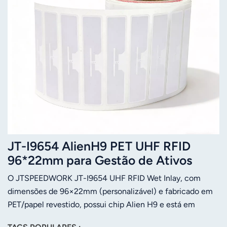
JT-I9654 AlienH9 PET UHF RFID
96*22mm para Gestão de Ativos
O JTSPEEDWORK JT-I9654 UHF RFID Wet Inlay, com
dimensões de 96×22mm (personalizável) e fabricado em
PET/papel revestido, possui chip Alien H9 e está em
conformidade com o protocolo ISO18000-6C (EPC