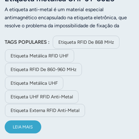
A etiqueta anti-metal é um material especial
antimagnético encapsulado na etiqueta eletrônica, que
resolve o problema da impossibilidade de fixação da
etiqueta eletrônica em superfícies metálicas. Os produtos
são à prova d'água, resistentes a ácidos, álcalis e impactos,
TAGS POPULARES :
Etiqueta RFID De 868 MHz
podendo ser usados ​​em ambientes externos. A fixação de
Etiqueta Metálica RFID UHF
uma etiqueta anti-metal em uma superfície metálica
proporciona um bom desempenho de leitura, mesmo a
Etiqueta RFID De 860-960 MHz
distâncias maiores do que a leitura no ar. Graças a um
circuito especial, a etiqueta eletrônica consegue prevenir
Etiqueta Metálica UHF
eficazmente a interferência de metais no sinal de
Etiqueta UHF RFID Anti-Metal
radiofrequência. O desempenho excepcional das etiquetas
anti-metal se destaca: a distância de leitura quando
Etiqueta Externa RFID Anti-Metal
fixadas em metal é maior do que quando não fixadas. Este
é um dos grandes feitos de todo o projeto. Utilização do
LEIA MAIS
conceito de reciclagem, proporcionando adsorção de
metal com função magnética; alta estabilidade, custo-