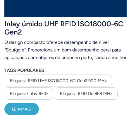
Inlay úmido UHF RFID ISO18000-6C
Gen2
O design compacto oferece desempenho de nível
"Squiggle". Proporciona um bom desempenho geral para
aplicações com objetos de pequeno porte, sendo a melhor
escolha para etiquetas de roupas, gerenciamento de
TAGS POPULARES :
bibliotecas e gerenciamento de armazéns.
Etiqueta RFID UHF ISO18000-6C Gen2 900 MHz
Etiqueta/Inlay RFID
Etiqueta RFID De 868 MHz
LEIA MAIS