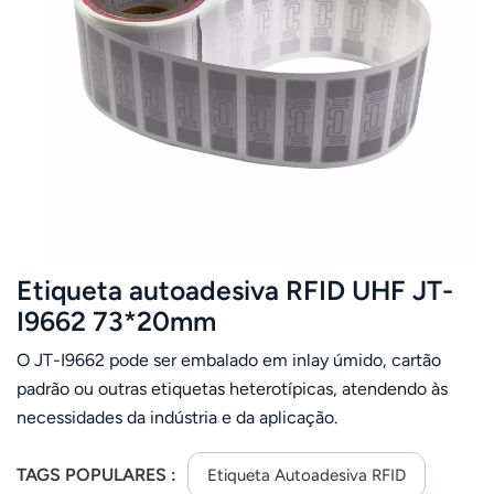
عربي
日语
한국어
Türk
Ελληνικά
Etiqueta autoadesiva RFID UHF JT-
Melayu
I9662 73*20mm
Polski
O JT-I9662 pode ser embalado em inlay úmido, cartão
แบบไทย
padrão ou outras etiquetas heterotípicas, atendendo às
necessidades da indústria e da aplicação.
Tiếng Việt
TAGS POPULARES :
Etiqueta Autoadesiva RFID
Indonesia