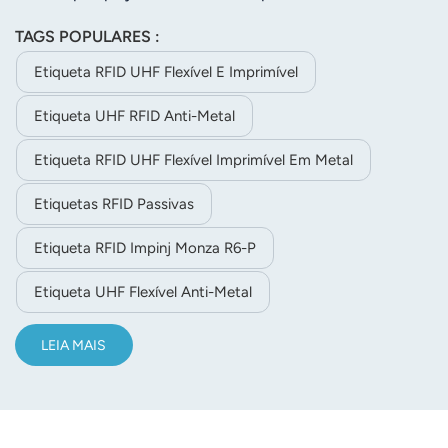
e ISO 18000-6C. Possui EPC de 128 bits, TID de 48 bits,
TAGS POPULARES :
memória de usuário de 32 bits, superfície em PET branco,
forte adesão, ampla faixa de resistência à temperatura e
Etiqueta RFID UHF Flexível E Imprimível
excelente imprimibilidade, ideal para rastreamento de
Etiqueta UHF RFID Anti-Metal
ativos, logística e gestão industrial.
Etiqueta RFID UHF Flexível Imprimível Em Metal
Etiquetas RFID Passivas
Etiqueta RFID Impinj Monza R6-P
Etiqueta UHF Flexível Anti-Metal
LEIA MAIS