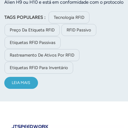
Alien H9 ou H10 e está em conformidade com o protocolo
ISO18000-6C Gen2, operando na frequência de 860-
960MHz. Fabricado em PET/papel revestido, possui
TAGS POPULARES :
Tecnologia RFID
memória EPC de 512 bits e memória de usuário de 96 bits,
Preço Da Etiqueta RFID
RFID Passivo
suportando 100.000 regravações e mais de 10 anos de
armazenamento de dados. Com instalação adesiva, é ideal
Etiquetas RFID Passivas
para cadeia de suprimentos, vestuário, logística e gestão
de ativos.
Rastreamento De Ativos Por RFID
Etiquetas RFID Para Inventário
LEIA MAIS