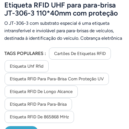
Etiqueta RFID UHF para para-brisa
JT-306-3 110*40mm com proteção
UV
O JT-306-3 com substrato especial é uma etiqueta
intransferível e inviolável para para-brisas de veículos,
destinada à identificação do veículo. Cobrança eletrônica
de pedágio. Fornecida em rolo como etiqueta acabada
com codificação predefinida, a etiqueta permite
TAGS POPULARES :
Cartões De Etiquetas RFID
codificação de dados adicionais conforme as
Etiqueta Uhf Rfid
necessidades especificadas.
Etiqueta RFID Para Para-Brisa Com Proteção UV
Etiqueta RFID De Longo Alcance
Etiqueta RFID Para Para-Brisa
Etiqueta RFID De 865868 MHz