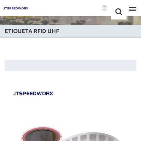
Choose Your
+86 -18681515767
Language(Port
ETIQUETA RFID UHF
English
Français
Deutsch
Русский
Italiano
Español
Português
Nederland