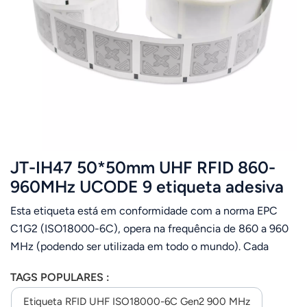
JT-IH47 50*50mm UHF RFID 860-
960MHz UCODE 9 etiqueta adesiva
Esta etiqueta está em conformidade com a norma EPC
C1G2 (ISO18000-6C), opera na frequência de 860 a 960
MHz (podendo ser utilizada em todo o mundo). Cada
etiqueta possui um ID único e armazena dados do usuário.
TAGS POPULARES :
É projetado para gerenciamento de vestuário,
rastreamento de bagagens em aeroportos, gerenciamento
Etiqueta RFID UHF ISO18000-6C Gen2 900 MHz