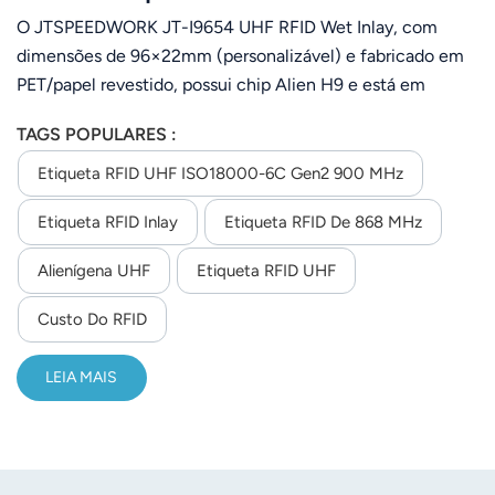
O JTSPEEDWORK JT-I9654 UHF RFID Wet Inlay, com
dimensões de 96×22mm (personalizável) e fabricado em
PET/papel revestido, possui chip Alien H9 e está em
conformidade com o protocolo ISO18000-6C (EPC
TAGS POPULARES :
Gen2), operando em 860-960MHz com alcance máximo
de leitura de 20m. Conta com memória EPC de 96 bits e
Etiqueta RFID UHF ISO18000-6C Gen2 900 MHz
memória de usuário de 512 bits, suporta 100.000
Etiqueta RFID Inlay
Etiqueta RFID De 868 MHz
regravações e mais de 10 anos de armazenamento de
dados. Com aplicação adesiva, é ideal para gerenciamento
Alienígena UHF
Etiqueta RFID UHF
de ativos, vestuário, logística e bagagens em aeroportos.
Custo Do RFID
LEIA MAIS