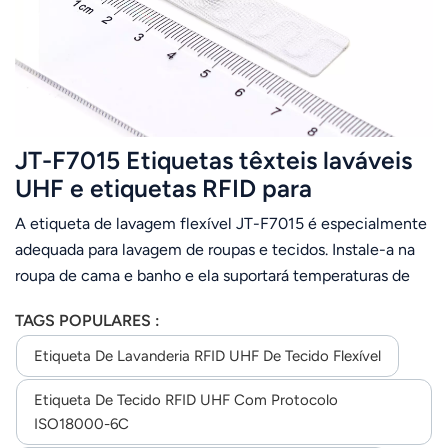
JT-F7015 Etiquetas têxteis laváveis ​​
UHF e etiquetas RFID para
lavanderia de roupas de cama
A etiqueta de lavagem flexível JT-F7015 é especialmente
adequada para lavagem de roupas e tecidos. Instale-a na
roupa de cama e banho e ela suportará temperaturas de
até 180 graus, além de ser resistente a mais de 200
TAGS POPULARES :
lavagens industriais.A etiqueta passou no teste de
consistência, bem como nos testes de gravação regionais
Etiqueta De Lavanderia RFID UHF De Tecido Flexível
EPC e do usuário antes de sair da fábrica. A etiqueta
Etiqueta De Tecido RFID UHF Com Protocolo
apresenta excelente confiabilidade e consistência de
ISO18000-6C
desempenho. 1) Lavagem: 90 graus, 15 minutos, 200