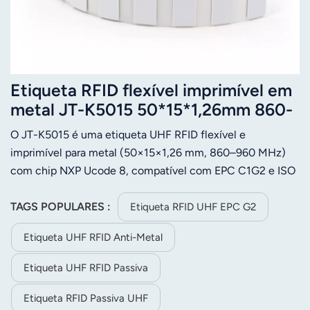
Etiqueta RFID flexível imprimível em
metal JT-K5015 50*15*1,26mm 860-
960Mhz UHF
O JT-K5015 é uma etiqueta UHF RFID flexível e
imprimível para metal (50×15×1,26 mm, 860–960 MHz)
com chip NXP Ucode 8, compatível com EPC C1G2 e ISO
18000-6C. Funciona de forma confiável em ambientes
metálicos/líquidos, adapta-se a superfícies curvas, suporta
TAGS POPULARES :
Etiqueta RFID UHF EPC G2
impressão térmica e é ideal para rastreamento de ativos,
Etiqueta UHF RFID Anti-Metal
logística e gestão industrial.
Etiqueta UHF RFID Passiva
Etiqueta RFID Passiva UHF