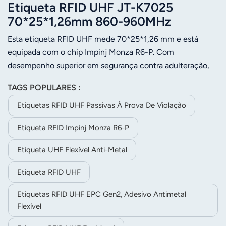
Etiqueta RFID UHF JT-K7025
70*25*1,26mm 860-960MHz
inviolável em superfície metálica
Esta etiqueta RFID UHF mede 70*25*1,26 mm e está
com chip Impinj Monza R6-P
equipada com o chip Impinj Monza R6-P. Com
desempenho superior em segurança contra adulteração,
qualquer tentativa de violação destruirá e danificará
TAGS POPULARES :
diretamente sua antena, prevenindo efetivamente o uso
não autorizado. Possui excelente flexibilidade, é
Etiquetas RFID UHF Passivas À Prova De Violação
imprimível, compatível com impressoras de etiquetas e
Etiqueta RFID Impinj Monza R6-P
suporta impressão personalizada de LOGOTIPO ou código
de barras para diversas aplicações.
Etiqueta UHF Flexível Anti-Metal
Etiqueta RFID UHF
Etiquetas RFID UHF EPC Gen2, Adesivo Antimetal
Flexível