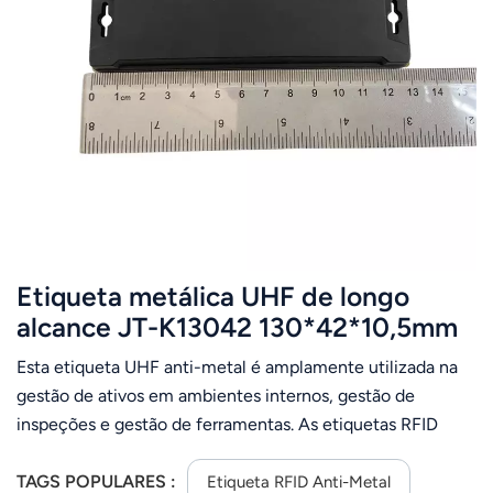
Etiqueta metálica UHF de longo
alcance JT-K13042 130*42*10,5mm
30M / Etiqueta RFID anti-metal em
Esta etiqueta UHF anti-metal é amplamente utilizada na
ABS
gestão de ativos em ambientes internos, gestão de
inspeções e gestão de ferramentas. As etiquetas RFID
passivas são projetadas e produzidas com tecnologia e
processos especiais para uso interno e externo em
TAGS POPULARES :
Etiqueta RFID Anti-Metal