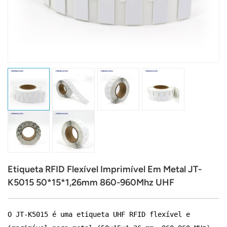
عربي
日语
한국어
Türk
Ελληνικά
Melayu
Polski
Etiqueta RFID Flexível Imprimível Em Metal JT-
แบบไทย
K5015 50*15*1,26mm 860-960Mhz UHF
Tiếng Việt
O JT-K5015 é uma etiqueta UHF RFID flexível e
Indonesia