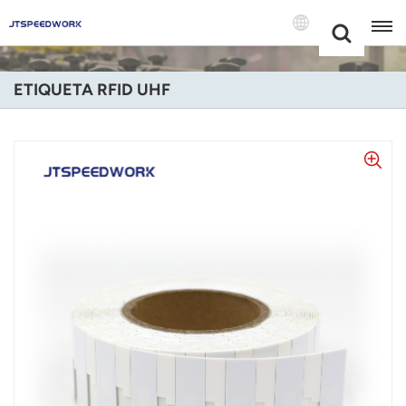
Choose Your
+86 -18681515767
Language(Port
ETIQUETA RFID UHF
English
Français
Deutsch
Русский
Italiano
Español
Português
Nederland