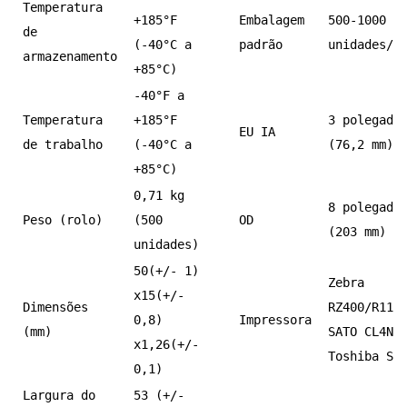
Temperatura
+185°F
Embalagem
500-1000
de
(-40°C a
padrão
unidades/r
armazenamento
+85°C)
-40°F a
Temperatura
+185°F
3 polegada
EU IA
de trabalho
(-40°C a
(76,2 mm)
+85°C)
0,71 kg
8 polegada
Peso (rolo)
(500
OD
(203 mm)
unidades)
50(+/- 1)
Zebra
x15(+/-
Dimensões
RZ400/R110
0,8)
Impressora
(mm)
SATO CL4NX
x1,26(+/-
Toshiba SX
0,1)
Largura do
53 (+/-