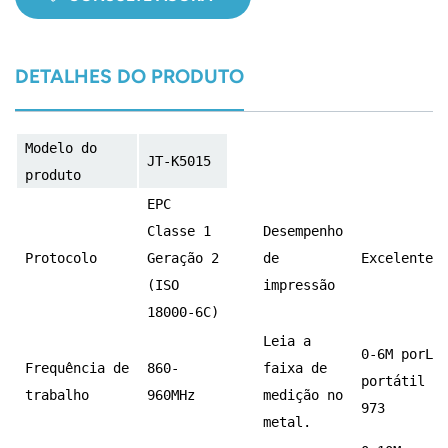
DETALHES DO PRODUTO
Modelo do
JT-K5015
produto
EPC
Classe 1
Desempenho
Protocolo
Geração 2
de
Excelente
(ISO
impressão
18000-6C)
Leia a
0-6M por
Le
Frequência de
860-
faixa de
portátil J
trabalho
960MHz
medição no
973
metal.