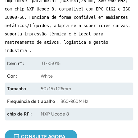
imprimível para metal (50×15×1,26 mm, 860–960 MHz)
com chip NXP Ucode 8, compatível com EPC C1G2 e ISO
norsk
18000-6C. Funciona de forma confiável em ambientes
magyar
metálicos/líquidos, adapta-se a superfícies curvas,
suporta impressão térmica e é ideal para
rastreamento de ativos, logística e gestão
industrial.
Item nº :
JT-K5015
Cor :
White
Tamanho :
50x15x1.26mm
Frequência de trabalho :
860-960MHz
chip de RF :
NXP Ucode 8
CONSULTE AGORA