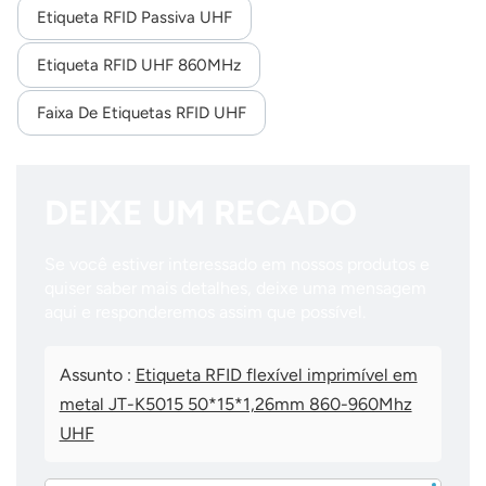
Etiqueta RFID Passiva UHF
Etiqueta RFID UHF 860MHz
Faixa De Etiquetas RFID UHF
DEIXE UM RECADO
Se você estiver interessado em nossos produtos e
quiser saber mais detalhes, deixe uma mensagem
aqui e responderemos assim que possível.
Assunto :
Etiqueta RFID flexível imprimível em
metal JT-K5015 50*15*1,26mm 860-960Mhz
UHF