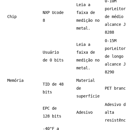
0-10M
Leia a
por
Leitor 
NXP Ucode
faixa de
Chip
de médio
8
medição no
alcance JT
metal.
8288
0-15M
Leia a
por
Leitor 
Usuário
faixa de
de longo
de 0 bits
medição no
alcance JT
metal.
8290
Memória
Material
TID de 48
de
PET branco
bits
superfície
Adesivo de
EPC de
Adesivo
alta
128 bits
resistênci
-40°F a