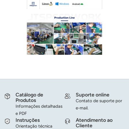
عربي
日语
한국어
Türk
Ελληνικά
Melayu
Polski
Catálogo de
Suporte online
Produtos
แบบไทย
Contato de suporte por
Informações detalhadas
e-mail.
e PDF
Tiếng Việt
Instruções
Atendimento ao
Cliente
Orientação técnica
Indonesia