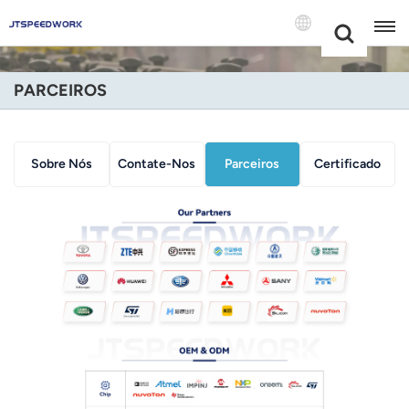
Choose Your
+86 -18681515767
Language(Port
PARCEIROS
English
Français
Sobre Nós
Contate-Nos
Parceiros
Certificado
Deutsch
Русский
Italiano
Español
Português
Nederland