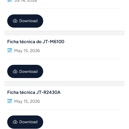
Jul 14, 2026
عربي
Download
日语
한국어
Ficha técnica do JT-M6100
Türk
May 15, 2026
Ελληνικά
Download
Melayu
Polski
Ficha técnica JT-R2430A
แบบไทย
May 15, 2026
Tiếng Việt
Download
Indonesia