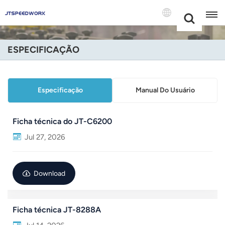
Choose Your
+86 -18681515767
Language(Port
ESPECIFICAÇÃO
English
Français
Especificação
Manual Do Usuário
Deutsch
Ficha técnica do JT-C6200
Русский
Jul 27, 2026
Italiano
Download
Español
Português
Ficha técnica JT-8288A
Nederland