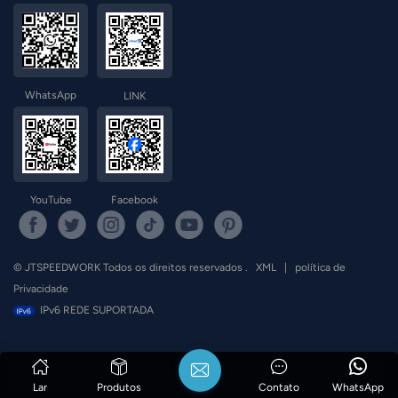
WhatsApp
LINK
YouTube
Facebook
© JTSPEEDWORK Todos os direitos reservados .
XML
|
política de
Privacidade
IPv6 REDE SUPORTADA
Lar
Produtos
Contato
WhatsApp