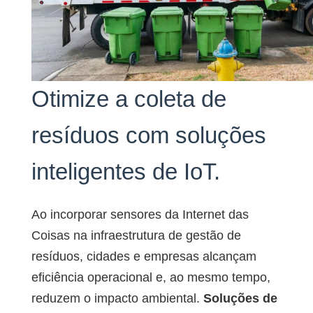
Contate-
Encontre
norsk
nos
um
parceiro
magyar
Otimize a coleta de
resíduos com soluções
inteligentes de IoT.
Ao incorporar sensores da Internet das
Coisas na infraestrutura de gestão de
resíduos, cidades e empresas alcançam
eficiência operacional e, ao mesmo tempo,
reduzem o impacto ambiental.
Soluções de