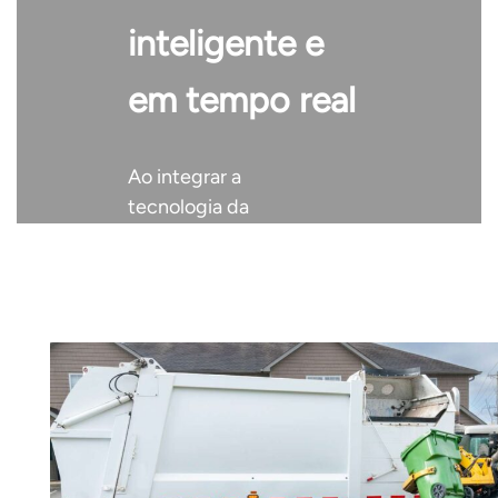
inteligente e
عربي
日语
em tempo real
한국어
Ao integrar a
Türk
tecnologia da
Internet das Coisas
Ελληνικά
em cada contêiner de
Melayu
resíduos, municípios
e organizações
Polski
obtêm dados úteis
para otimizar rotas de
แบบไทย
coleta e aumentar a
Tiếng Việt
sustentabilidade.
Indonesia