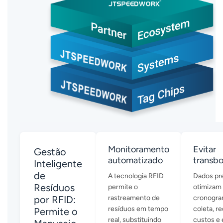
Monitoramento
Evitar
Gestão
automatizado
transb
Inteligente
de
A tecnologia RFID
Dados pr
Resíduos
permite o
otimizam
por RFID:
rastreamento de
cronogra
resíduos em tempo
coleta, r
Permite o
real, substituindo
custos e 