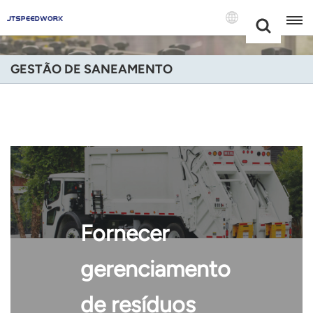
Choose Your
+86 -18681515767
Language(Port
GESTÃO DE SANEAMENTO
English
Français
Deutsch
Русский
Italiano
Fornecer
Español
gerenciamento
Português
de resíduos
Nederland