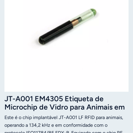
JT-A001 EM4305 Etiqueta de
Microchip de Vidro para Animais em
Conformidade com ISO11784/85
Este é o chip implantável JT-A001 LF RFID para animais,
operando a 134,2 kHz e em conformidade com o
protocolo ISO11784/85 FDX-B. Equipado com o chip RF