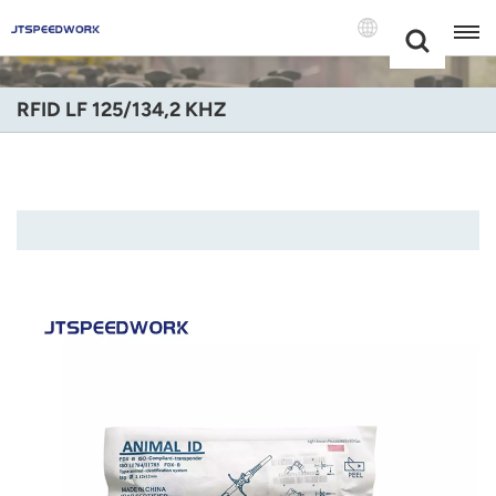
Choose Your
+86 -18681515767
Language(Port
RFID LF 125/134,2 KHZ
English
Français
Deutsch
Русский
Italiano
Español
Português
Nederland