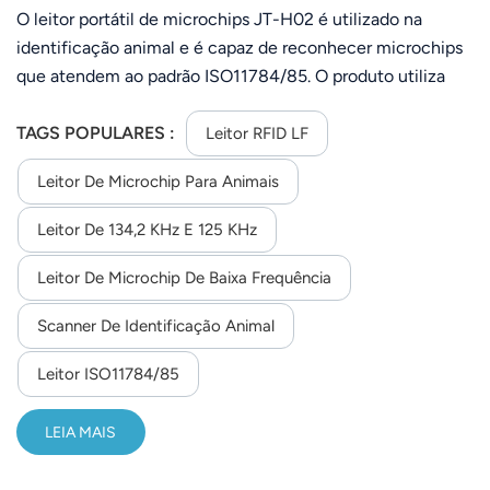
(134,2 kHz/125 kHz)
O leitor portátil de microchips JT-H02 é utilizado na
identificação animal e é capaz de reconhecer microchips
que atendem ao padrão ISO11784/85. O produto utiliza
circuitos avançados de transmissão/recepção por
radiofrequência e microcontroladores integrados,
TAGS POPULARES :
Leitor RFID LF
combinados com algoritmos de decodificação rigorosos
Leitor De Microchip Para Animais
para receber, verificar e ler os dados de microchips
eletrônicos compatíveis com ISO11784/85. Possui alta
Leitor De 134,2 KHz E 125 KHz
sensibilidade de recepção, baixo consumo de energia, é
portátil e oferece excelente custo-benefício. Os dados
Leitor De Microchip De Baixa Frequência
são exibidos em tempo real na tela LCD. Este leitor de
Scanner De Identificação Animal
dupla frequência (134,2 kHz e 125 kHz) possui display
OLED, carregamento USB e desempenho estável, seguro e
Leitor ISO11784/85
confiável.
LEIA MAIS