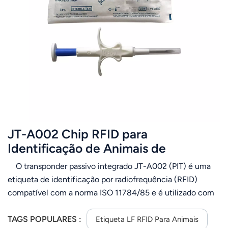
عربي
日语
한국어
Türk
Ελληνικά
JT-A002 Chip RFID para
Melayu
Identificação de Animais de
Polski
Estimação, Microchip de
O transponder passivo integrado JT-A002 (PIT) é uma
Rastreamento Injetável de 134,2 kHz,
แบบไทย
etiqueta de identificação por radiofrequência (RFID)
Implantado em Animais com Agulha
compatível com a norma ISO 11784/85 e é utilizado com
Tiếng Việt
Descartável
um dispositivo de leitura também compatível com a
norma ISO 11784/85. Frequentemente denominado
TAGS POPULARES :
Etiqueta LF RFID Para Animais
Indonesia