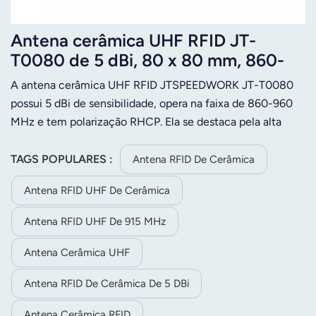
Antena cerâmica UHF RFID JT-
T0080 de 5 dBi, 80 x 80 mm, 860-
960 MHz, polarização circular à
A antena cerâmica UHF RFID JTSPEEDWORK JT-T0080
direita (RHCP), alta sensibilidade.
possui 5 dBi de sensibilidade, opera na faixa de 860-960
MHz e tem polarização RHCP. Ela se destaca pela alta
sensibilidade, desempenho estável, impedância de 50
ohms e conectores personalizáveis ​​para leitores RFID.
TAGS POPULARES :
Antena RFID De Cerâmica
Antena RFID UHF De Cerâmica
Antena RFID UHF De 915 MHz
Antena Cerâmica UHF
Antena RFID De Cerâmica De 5 DBi
Antena Cerâmica RFID