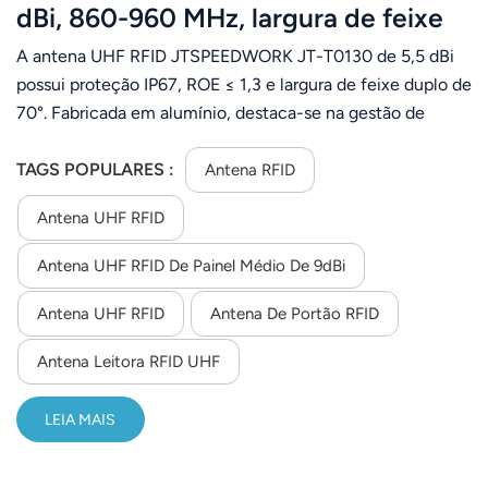
dBi, 860-960 MHz, largura de feixe
de 70° para gerenciamento de
A antena UHF RFID JTSPEEDWORK JT-T0130 de 5,5 dBi
ativos.
possui proteção IP67, ROE ≤ 1,3 e largura de feixe duplo de
70°. Fabricada em alumínio, destaca-se na gestão de
ativos pela sua ampla adaptabilidade ambiental e fácil
instalação.
TAGS POPULARES :
Antena RFID
Antena UHF RFID
Antena UHF RFID De Painel Médio De 9dBi
Antena UHF RFID
Antena De Portão RFID
Antena Leitora RFID UHF
LEIA MAIS