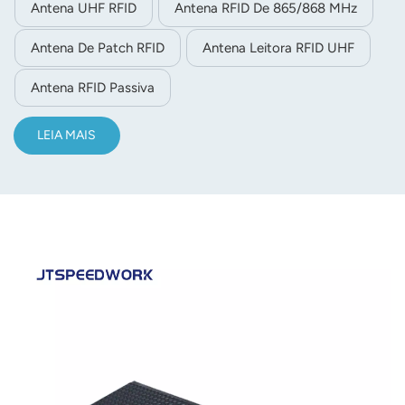
Antena UHF RFID
Antena RFID De 865/868 MHz
temperaturas de -40 °C a +85 °C, sendo ideal para
aplicações RFID industriais e externas em condições
Antena De Patch RFID
Antena Leitora RFID UHF
severas.
Antena RFID Passiva
LEIA MAIS