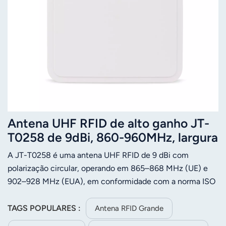
Antena UHF RFID de alto ganho JT-
T0258 de 9dBi, 860-960MHz, largura
de feixe de 70° JTSPEEDWORK
A JT-T0258 é uma antena UHF RFID de 9 dBi com
polarização circular, operando em 865–868 MHz (UE) e
902–928 MHz (EUA), em conformidade com a norma ISO
18000-6C. Possui largura de feixe de 70°, ROE ≤ 1,3,
impedância de 50 Ω e conector fêmea tipo N. Construída
TAGS POPULARES :
Antena RFID Grande
em alumínio + ABS (258 × 258 × 36 mm, 0,9 kg), suporta