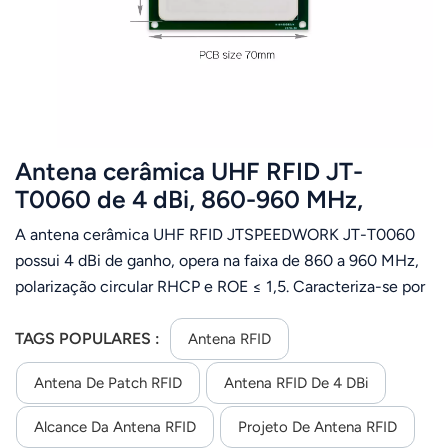
Antena cerâmica UHF RFID JT-
T0060 de 4 dBi, 860-960 MHz,
polarização circular RHCP, conector
A antena cerâmica UHF RFID JTSPEEDWORK JT-T0060
personalizável
possui 4 dBi de ganho, opera na faixa de 860 a 960 MHz,
polarização circular RHCP e ROE ≤ 1,5. Caracteriza-se por
seu tamanho compacto, desempenho estável e
conectores personalizáveis ​​para diversas aplicações RFID.
TAGS POPULARES :
Antena RFID
Antena De Patch RFID
Antena RFID De 4 DBi
Alcance Da Antena RFID
Projeto De Antena RFID