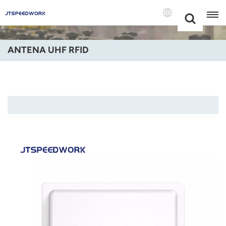
Choose Your
+86 -18681515767
Language(Port
ANTENA UHF RFID
English
Français
Deutsch
Русский
Italiano
Español
Português
Nederland