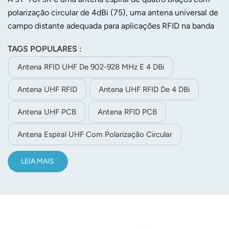
polarização circular de 4dBi (75), uma antena universal de
campo distante adequada para aplicações RFID na banda
UHF. Possui características como pequeno volume, alto
TAGS POPULARES :
ganho, baixa onda estacionária, boa simetria direcional e
baixa relação axial. Pode ser facilmente aplicada em
Antena RFID UHF De 902-928 MHz E 4 DBi
terminais como aparelhos RFID na banda UHF.
Antena UHF RFID
Antena UHF RFID De 4 DBi
Antena UHF PCB
Antena RFID PCB
Antena Espiral UHF Com Polarização Circular
LEIA MAIS