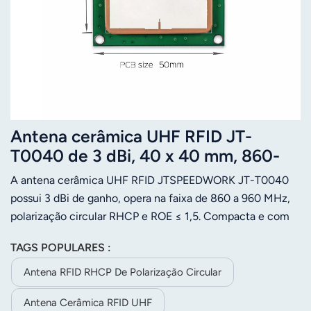
Antena cerâmica UHF RFID JT-
T0040 de 3 dBi, 40 x 40 mm, 860-
960 MHz, polarização circular à
A antena cerâmica UHF RFID JTSPEEDWORK JT-T0040
direita (RHCP), conector
possui 3 dBi de ganho, opera na faixa de 860 a 960 MHz,
personalizado.
polarização circular RHCP e ROE ≤ 1,5. Compacta e com
desempenho estável, apresenta impedância de 50 ohms e
TAGS POPULARES :
conectores personalizáveis ​​para diversas aplicações RFID.
Antena RFID RHCP De Polarização Circular
Antena Cerâmica RFID UHF