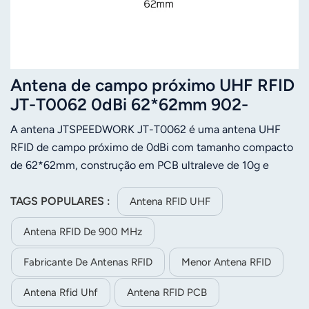
Antena de campo próximo UHF RFID
JT-T0062 0dBi 62*62mm 902-
928MHz 865-868MHz
A antena JTSPEEDWORK JT-T0062 é uma antena UHF
RFID de campo próximo de 0dBi com tamanho compacto
de 62*62mm, construção em PCB ultraleve de 10g e
conector SMA personalizável, permitindo leitura precisa
de curto alcance com VSWR ≤1,8 e impedância de
TAGS POPULARES :
Antena RFID UHF
50ohm.
Antena RFID De 900 MHz
Fabricante De Antenas RFID
Menor Antena RFID
Antena Rfid Uhf
Antena RFID PCB