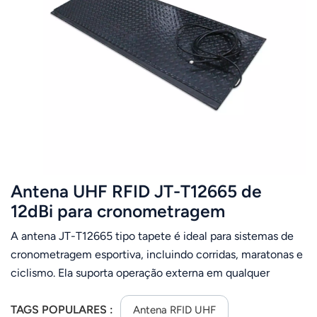
Antena UHF RFID JT-T12665 ​​de
12dBi para cronometragem
esportiva, ideal para maratonas, com
A antena JT-T12665 ​​tipo tapete é ideal para sistemas de
faixa de frequência de 860 a
cronometragem esportiva, incluindo corridas, maratonas e
960MHz.
ciclismo. Ela suporta operação externa em qualquer
condição climática, alto ganho, longo alcance de leitura,
alta velocidade e desempenho estável anti-interferência.
TAGS POPULARES :
Antena RFID UHF