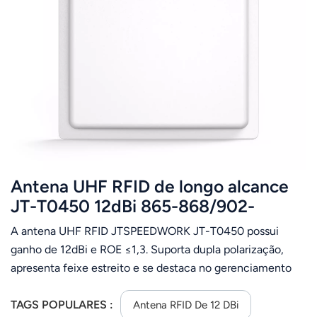
عربي
日语
한국어
Türk
Ελληνικά
Antena UHF RFID de longo alcance
Melayu
JT-T0450 12dBi 865-868/902-
Polski
928MHz
A antena UHF RFID JTSPEEDWORK JT-T0450 possui
แบบไทย
ganho de 12dBi e ROE ≤1,3. Suporta dupla polarização,
apresenta feixe estreito e se destaca no gerenciamento
Tiếng Việt
de ativos e contêineres de longo alcance, com forte
adaptabilidade ambiental.
TAGS POPULARES :
Antena RFID De 12 DBi
Indonesia