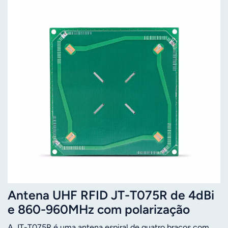
Antena UHF RFID JT-T075R de 4dBi
e 860-960MHz com polarização
circular em espiral
A JT-T075R é uma antena espiral de quatro braços com