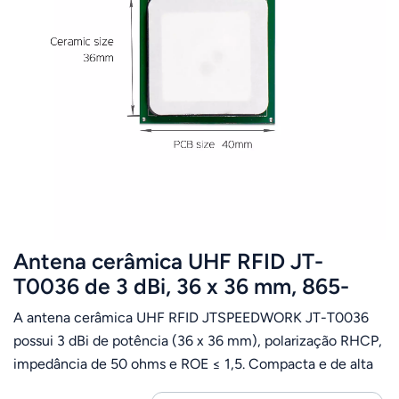
Antena cerâmica UHF RFID JT-
T0036 de 3 dBi, 36 x 36 mm, 865-
868/902-928 MHz, polarização
A antena cerâmica UHF RFID JTSPEEDWORK JT-T0036
circular à direita (RHCP), para PDA.
possui 3 dBi de potência (36 x 36 mm), polarização RHCP,
impedância de 50 ohms e ROE ≤ 1,5. Compacta e de alta
sensibilidade, é ideal para integração em PDAs com