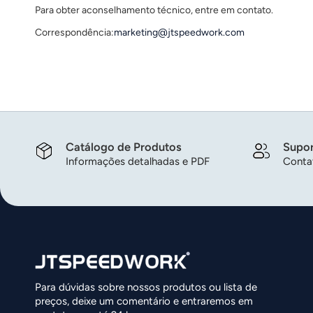
Para obter aconselhamento técnico, entre em contato.
عربي
Correspondência:
marketing@jtspeedwork.com
日语
한국어
Türk
Ελληνικά
Catálogo de Produtos
Supor
Informações detalhadas e PDF
Contat
Melayu
Polski
แบบไทย
Tiếng Việt
Para dúvidas sobre nossos produtos ou lista de
Indonesia
preços, deixe um comentário e entraremos em