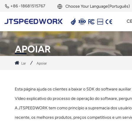
+86 -18681515767
Choose Your Language(Português)
C
English
Leitor Ativo De 2,45 GHz
Etiqueta Ativa De 2,45 GHz
Módulo RFID De 2,45 GHz
Français
APOIAR
Deutsch
Lar
Apoiar
Русский
Italiano
Esta página ajuda os clientes a baixar o SDK do software auxi
Español
Vídeo explicativo do processo de operação do software, pergun
A JTSPEEDWORK tem como princípio a supremacia dos usuários e,
Português
recente, os melhores produtos, preços competitivos e um servi
Nederland