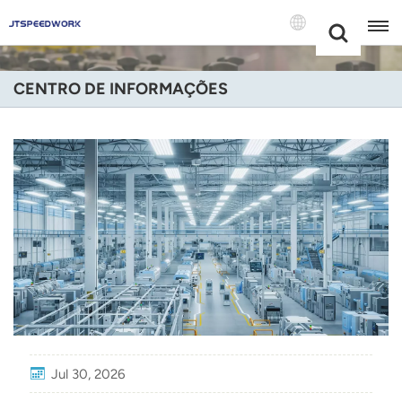
Choose Your
+86 -18681515767
Language(Port
CENTRO DE INFORMAÇÕES
English
Français
Deutsch
Русский
Italiano
Español
Português
Jul 30, 2026
Nederland