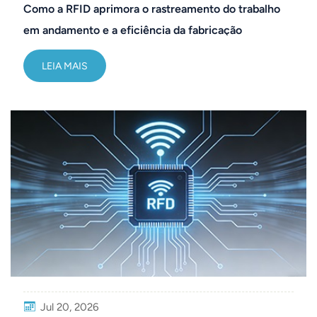
Como a RFID aprimora o rastreamento do trabalho
عربي
em andamento e a eficiência da fabricação
日语
LEIA MAIS
한국어
Türk
Ελληνικά
Melayu
Polski
แบบไทย
Tiếng Việt
Jul 20, 2026
Indonesia