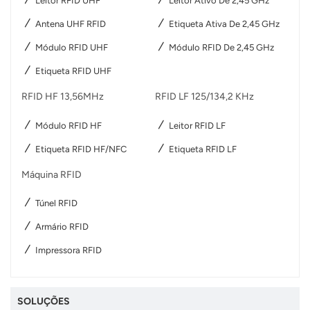
Leitor RFID UHF
Leitor Ativo De 2,45 GHz
عربي
Antena UHF RFID
Etiqueta Ativa De 2,45 GHz
Módulo RFID UHF
Módulo RFID De 2,45 GHz
日语
Etiqueta RFID UHF
한국어
RFID HF 13,56MHz
RFID LF 125/134,2 KHz
Türk
Módulo RFID HF
Leitor RFID LF
Ελληνικά
Etiqueta RFID HF/NFC
Etiqueta RFID LF
Máquina RFID
Melayu
Túnel RFID
Polski
Armário RFID
แบบไทย
Impressora RFID
Tiếng Việt
SOLUÇÕES
Indonesia