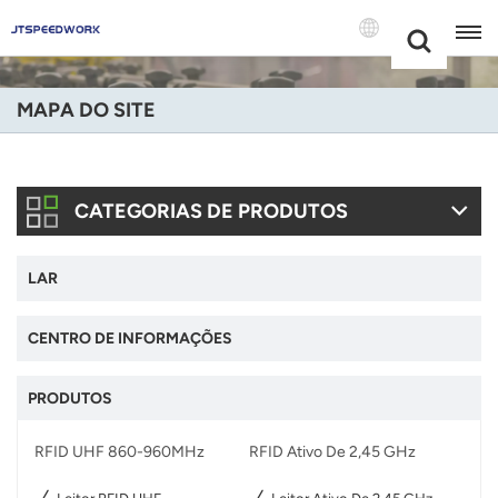
Choose Your
+86 -18681515767
Language(Port
MAPA DO SITE
English
Français
CATEGORIAS DE PRODUTOS
Deutsch
LAR
Русский
Italiano
CENTRO DE INFORMAÇÕES
Español
PRODUTOS
Português
RFID UHF 860-960MHz
RFID Ativo De 2,45 GHz
Nederland