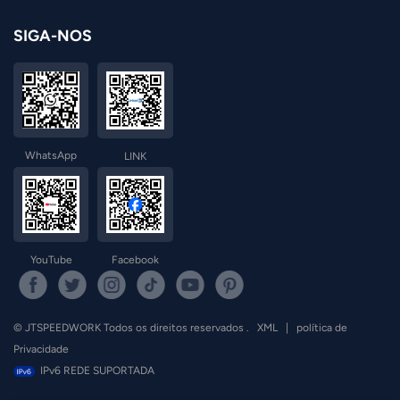
SIGA-NOS
WhatsApp
LINK
YouTube
Facebook
© JTSPEEDWORK Todos os direitos reservados .
XML
|
política de
Privacidade
IPv6 REDE SUPORTADA