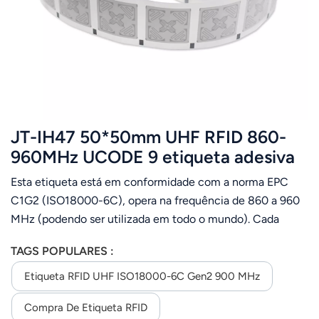
عربي
日语
한국어
Türk
JT-IH47 50*50mm UHF RFID 860-
Ελληνικά
960MHz UCODE 9 etiqueta adesiva
Esta etiqueta está em conformidade com a norma EPC
Melayu
C1G2 (ISO18000-6C), opera na frequência de 860 a 960
Polski
MHz (podendo ser utilizada em todo o mundo). Cada
etiqueta possui um ID único e armazena dados do usuário.
แบบไทย
TAGS POPULARES :
É projetado para gerenciamento de vestuário,
rastreamento de bagagens em aeroportos, gerenciamento
Etiqueta RFID UHF ISO18000-6C Gen2 900 MHz
Tiếng Việt
logístico, gerenciamento de ativos, etc.
Compra De Etiqueta RFID
Indonesia