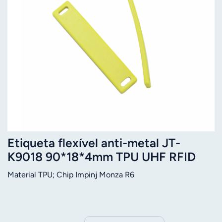
Etiqueta flexível anti-metal JT-
K9018 90*18*4mm TPU UHF RFID
Impinj Monza R6
Material TPU; Chip Impinj Monza R6