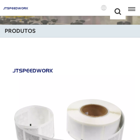
Choose Your
+86 -18681515767
Language(Port
PRODUTOS
English
Français
Deutsch
Русский
Italiano
Español
Português
Nederland