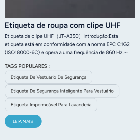
Etiqueta de roupa com clipe UHF
Etiqueta de clipe UHF（JT-A350）Introdução:Esta
etiqueta está em conformidade com a norma EPC C1G2
(ISO18000-6C) e opera a uma frequência de 860 Hz.～
960MHz. Este produto foi projetado para gerenciamento
TAGS POPULARES :
de estoque de vestuário e gerenciamento de processos de
produção.
Etiqueta De Vestuário De Segurança
Etiqueta De Segurança Inteligente Para Vestuário
Etiqueta Impermeável Para Lavanderia
LEIA MAIS