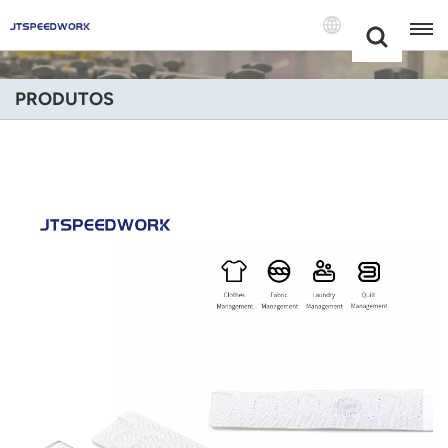
Choose Your
+86 -18681515767
Language(Port
PRODUTOS
English
Français
Deutsch
Русский
Italiano
Español
Português
Nederland