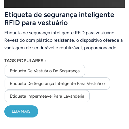
Etiqueta de segurança inteligente
RFID para vestuário
Etiqueta de segurança inteligente RFID para vestuário
Revestido com plástico resistente, o dispositivo oferece a
vantagem de ser durável e reutilizável, proporcionando
soluções de etiquetagem econômicas para clientes
TAGS POPULARES :
industriais e permitindo a visibilidade do estoque em toda
a cadeia de suprimentos, reduzindo perdas e rupturas de
Etiqueta De Vestuário De Segurança
estoque. Integra a visibilidade da mercadoria e a
Etiqueta De Segurança Inteligente Para Vestuário
prevenção de perdas em uma solução única e
sinérgica.aberto com um ímã forte, Maplicado
Etiqueta Impermeável Para Lavanderia
inicialmente a vestuário rastreamento em lojas de varejo.
LEIA MAIS