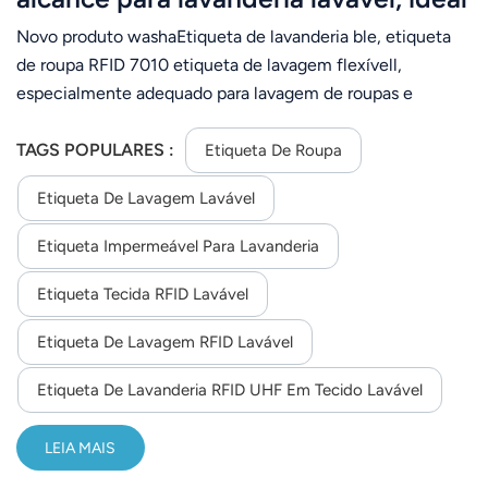
para gerenciamento de roupas.
Novo produto washaEtiqueta de lavanderia ble, etiqueta
de roupa RFID 7010 etiqueta de lavagem flexívell,
especialmente adequado para lavagem de roupas e
tecidos, instale-o na roupa de cama, pode suportar altas
temperaturas de 180 graus e ser passado a ferro,
TAGS POPULARES :
Etiqueta De Roupa
indlavagem experimental mais de 200 vezes. A etiqueta
Etiqueta De Lavagem Lavável
passou no teste de consistência, bem como nos testes de
gravação regionais EPC e do usuário antes de sair da
Etiqueta Impermeável Para Lavanderia
fábrica, apresentando excelente confiabilidade e
consistência de desempenho.
Etiqueta Tecida RFID Lavável
Etiqueta De Lavagem RFID Lavável
Etiqueta De Lavanderia RFID UHF Em Tecido Lavável
LEIA MAIS