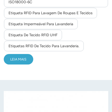
ISO18000-6C
desempenho. 1) Lavagem: 90 graus, 15 minutos, 200
norsk
vezes2) Pré-secagem no conversor: 180 graus, 30
Etiqueta RFID Para Lavagem De Roupas E Tecidos
minutos, 200 vezes3) Passar a ferro: 180 graus, 10
magyar
segundos, 200 vezes4) Esterilização em alta temperatura:
Etiqueta Impermeável Para Lavanderia
135 graus,20 minutos
Etiqueta De Tecido RFID UHF
Etiquetas RFID De Tecido Para Lavanderia.
LEIA MAIS