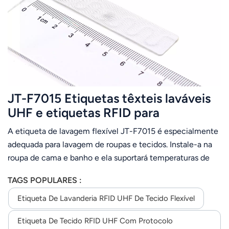
عربي
日语
한국어
Türk
JT-F7015 Etiquetas têxteis laváveis ​​
Ελληνικά
UHF e etiquetas RFID para
lavanderia de roupas de cama
A etiqueta de lavagem flexível JT-F7015 é especialmente
Melayu
adequada para lavagem de roupas e tecidos. Instale-a na
Polski
roupa de cama e banho e ela suportará temperaturas de
até 180 graus, além de ser resistente a mais de 200
แบบไทย
TAGS POPULARES :
lavagens industriais.A etiqueta passou no teste de
consistência, bem como nos testes de gravação regionais
Etiqueta De Lavanderia RFID UHF De Tecido Flexível
Tiếng Việt
EPC e do usuário antes de sair da fábrica. A etiqueta
Etiqueta De Tecido RFID UHF Com Protocolo
apresenta excelente confiabilidade e consistência de
Indonesia