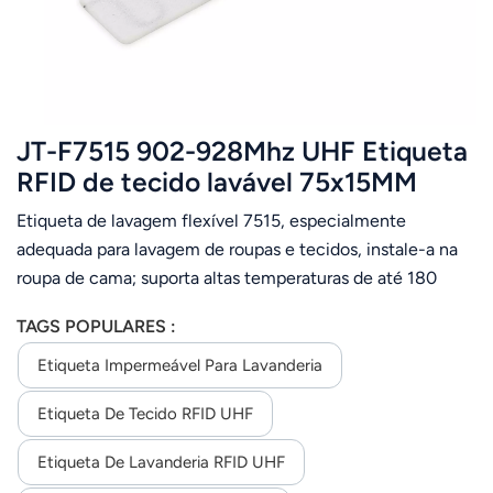
JT-F7515 902-928Mhz UHF Etiqueta
RFID de tecido lavável 75x15MM
Etiqueta de lavagem flexível 7515, especialmente
adequada para lavagem de roupas e tecidos, instale-a na
roupa de cama; suporta altas temperaturas de até 180
graus.e resistente ao ferro de passar, lavagem industrial
TAGS POPULARES :
mais de 200 vezes.
Etiqueta Impermeável Para Lavanderia
Etiqueta De Tecido RFID UHF
Etiqueta De Lavanderia RFID UHF