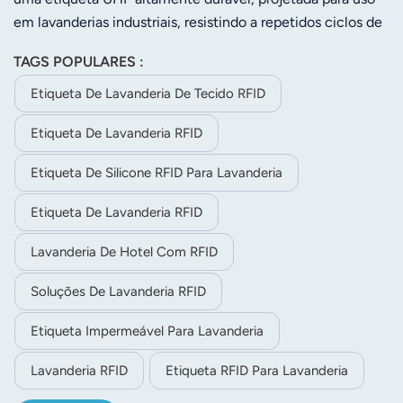
em lavanderias industriais, resistindo a repetidos ciclos de
lavagem e secagem em equipamentos de limpeza
TAGS POPULARES :
profissionais. Sendo uma pequena tira branca e flexível, a
etiqueta pode ser facilmente incorporada em roupas ou
Etiqueta De Lavanderia De Tecido RFID
lençóis, permanecendo invisível para o usuário durante as
Etiqueta De Lavanderia RFID
operações diárias.
Etiqueta De Silicone RFID Para Lavanderia
Etiqueta De Lavanderia RFID
Lavanderia De Hotel Com RFID
Soluções De Lavanderia RFID
Etiqueta Impermeável Para Lavanderia
Lavanderia RFID
Etiqueta RFID Para Lavanderia