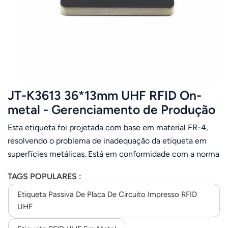
JT-K3613 36*13mm UHF RFID On-
metal - Gerenciamento de Produção
Esta etiqueta foi projetada com base em material FR-4,
resolvendo o problema de inadequação da etiqueta em
superfícies metálicas. Está em conformidade com a norma
EPC C1 G2 (ISO18000-6C) e é aplicada principalmente
TAGS POPULARES :
em gestão logística de armazéns, gestão de ativos de TI,
gestão de estoques, gestão de ativos, rastreamento de
Etiqueta Passiva De Placa De Circuito Impresso RFID
componentes automotivos, manufatura industrial, etc.
UHF