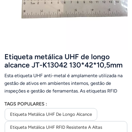
عربي
日语
한국어
Türk
Etiqueta metálica UHF de longo
Ελληνικά
alcance JT-K13042 130*42*10,5mm
30M / Etiqueta RFID anti-metal em
Esta etiqueta UHF anti-metal é amplamente utilizada na
Melayu
ABS
gestão de ativos em ambientes internos, gestão de
Polski
inspeções e gestão de ferramentas. As etiquetas RFID
passivas são projetadas e produzidas com tecnologia e
แบบไทย
TAGS POPULARES :
processos especiais para uso interno e externo em
ambientes industriais severos.
Etiqueta Metálica UHF De Longo Alcance
Tiếng Việt
Etiqueta Metálica UHF RFID Resistente A Altas
Indonesia