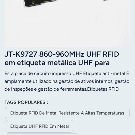
JT-K9727 860-960MHz UHF RFID
em etiqueta metálica UHF para
gestão de ativos, 97x27mm
Esta placa de circuito impresso UHF Etiqueta anti-metal É
amplamente utilizado na gestão de ativos internos, gestão
de inspeções e gestão de ferramentas.Etiquetas RFID
passivas UHF RF4 em PCB sobre metal São projetados e
TAGS POPULARES :
produzidos por meio de tecnologia e processos especiais,
para uso interno e externo em ambientes industriais
Etiqueta RFID De Metal Resistente A Altas Temperaturas
severos.
Etiqueta UHF RFID Em Metal