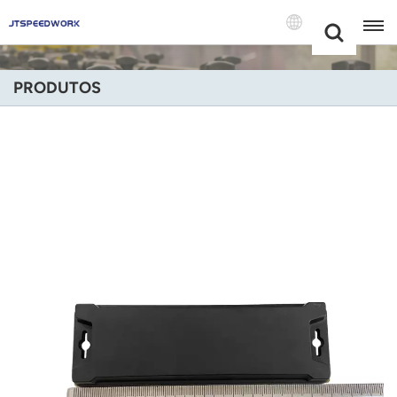
Choose Your
+86 -18681515767
Language(Port
PRODUTOS
English
Français
Deutsch
Русский
Italiano
Español
Português
Nederland