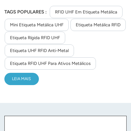
de alto desempenho, fornecida como opcional, ou
montada com um parafuso. Aplicativo:Gestão de
TAGS POPULARES :
RFID UHF Em Etiqueta Metálica
ferramentas;Gestão de chassis de instalações de TI;Gestão
Mini Etiqueta Metálica UHF
Etiqueta Metálica RFID
de contentores metálicos;Gestão de equipamentos e
instalações de escritório com revestimento metálico,
Etiqueta Rígida RFID UHF
tanto em ambientes internos quanto externos;Gestão de
inspeções de pessoal;Gestão de ativos fixos
Etiqueta UHF RFID Anti-Metal
Etiqueta RFID UHF Para Ativos Metálicos
LEIA MAIS