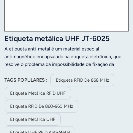
Etiqueta metálica UHF JT-6025
A etiqueta anti-metal é um material especial
antimagnético encapsulado na etiqueta eletrônica, que
resolve o problema da impossibilidade de fixação da
etiqueta eletrônica em superfícies metálicas. Os produtos
são à prova d'água, resistentes a ácidos, álcalis e impactos,
TAGS POPULARES :
Etiqueta RFID De 868 MHz
podendo ser usados ​​em ambientes externos. A fixação de
Etiqueta Metálica RFID UHF
uma etiqueta anti-metal em uma superfície metálica
proporciona um bom desempenho de leitura, mesmo a
Etiqueta RFID De 860-960 MHz
distâncias maiores do que a leitura no ar. Graças a um
circuito especial, a etiqueta eletrônica consegue prevenir
Etiqueta Metálica UHF
eficazmente a interferência de metais no sinal de
Etiqueta UHF RFID Anti-Metal