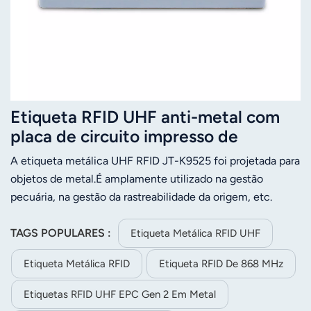
Etiqueta RFID UHF anti-metal com
placa de circuito impresso de
95*25mm, 860-960MHz, JT-K9525
A etiqueta metálica UHF RFID JT-K9525 foi projetada para
objetos de metal.É amplamente utilizado na gestão
pecuária, na gestão da rastreabilidade da origem, etc.
◆Frequência de operação: 860~960MHz ◆ Bom
desempenho em superfícies metálicas
TAGS POPULARES :
Etiqueta Metálica RFID UHF
Etiqueta Metálica RFID
Etiqueta RFID De 868 MHz
Etiquetas RFID UHF EPC Gen 2 Em Metal