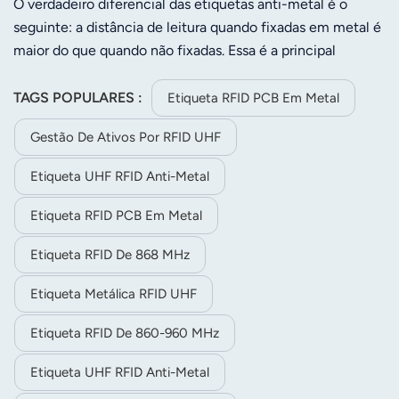
O verdadeiro diferencial das etiquetas anti-metal é o
seguinte: a distância de leitura quando fixadas em metal é
maior do que quando não fixadas. Essa é a principal
conquista do projeto.Utilização do conceito de
reciclagem, proporcionando adsorção de metal com
TAGS POPULARES :
Etiqueta RFID PCB Em Metal
função magnética; alta estabilidade, custo-benefício,
Gestão De Ativos Por RFID UHF
impressão personalizada e impressão de código de barras.É
amplamente utilizado na gestão de metais preciosos, por
Etiqueta UHF RFID Anti-Metal
exemplo, na gestão de ativos bancários, na gestão de
ativos de centros de dados e na gestão de ativos de TI.
Etiqueta RFID PCB Em Metal
Etiqueta RFID De 868 MHz
Etiqueta Metálica RFID UHF
Etiqueta RFID De 860-960 MHz
Etiqueta UHF RFID Anti-Metal