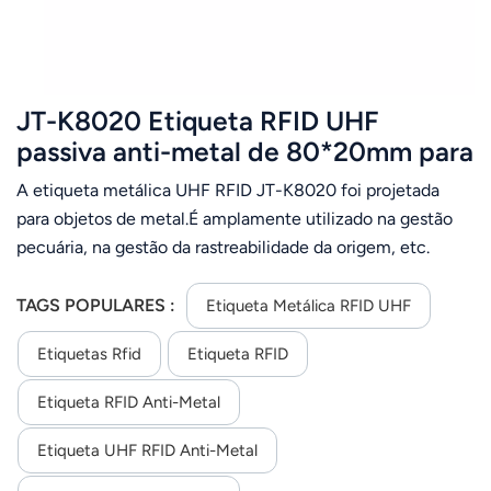
JT-K8020 Etiqueta RFID UHF
passiva anti-metal de 80*20mm para
aplicações em objetos metálicos
A etiqueta metálica UHF RFID JT-K8020 foi projetada
para objetos de metal.É amplamente utilizado na gestão
pecuária, na gestão da rastreabilidade da origem, etc.
◆Frequência de operação: 860~960MHz ◆ Bom
desempenho em superfícies metálicas
TAGS POPULARES :
Etiqueta Metálica RFID UHF
Etiquetas Rfid
Etiqueta RFID
Etiqueta RFID Anti-Metal
Etiqueta UHF RFID Anti-Metal