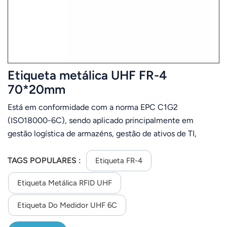
Etiqueta metálica UHF FR-4
70*20mm
Está em conformidade com a norma EPC C1G2
(ISO18000-6C), sendo aplicado principalmente em
gestão logística de armazéns, gestão de ativos de TI,
gestão de estoques, gestão de ativos, rastreamento de
componentes automotivos, manufatura industrial, etc.
TAGS POPULARES :
Etiqueta FR-4
Etiqueta Metálica RFID UHF
Etiqueta Do Medidor UHF 6C