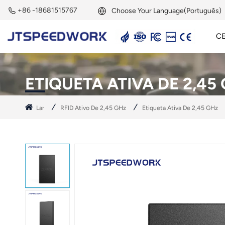
+86 -18681515767
Choose Your Language(Português)
C
English
Leitor Ativo De 2,45 GHz
Etiqueta Ativa De 2,45 GHz
Módulo RFID De 2,45 GHz
Français
ETIQUETA ATIVA DE 2,45
Deutsch
Lar
RFID Ativo De 2,45 GHz
Etiqueta Ativa De 2,45 GHz
Русский
Italiano
Español
Português
Nederland