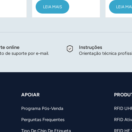
tário
2,45 GHz para Sistema
R2430A d
LEIA MAIS
LEIA MA
stituível
de Controle de
uso exter
Frequência Escolar
d'água.
te online
Instruções
o de suporte por e-mail.
Orientação técnica profissi
APOIAR
PRODU
Programa Pós-Venda
RFID UH
Perguntas Frequentes
RFID Ati
Tipo De Chip De Etiqueta
RFID HF