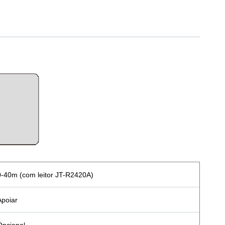
0-40m (com leitor JT-R2420A)
Apoiar