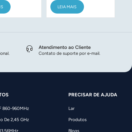
e 2,4 GHz para
gerenciamento de
par
IS
LEIA MAIS
no e à prova
bicicletas elétricas
Atendimento ao Cliente
onal.
Contato de suporte por e-mail.
TOS
PRECISAR DE AJUDA
F 860-960MHz
Lar
vo De 2,45 GHz
Produtos
 13,56MHz
Blogs