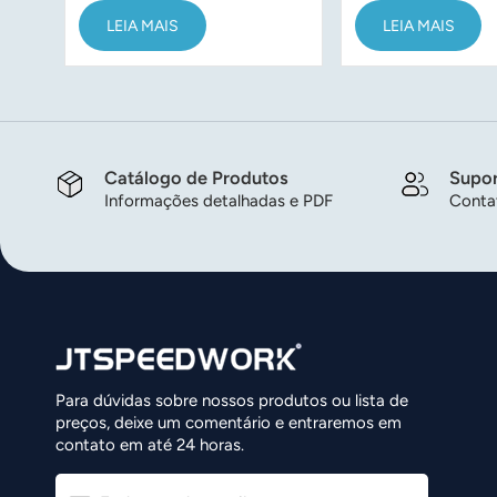
controle de ativos
gestão de inven
LEIA MAIS
LEIA MAIS
com bateria sub
Catálogo de Produtos
Supor
Informações detalhadas e PDF
Contat
Para dúvidas sobre nossos produtos ou lista de
preços, deixe um comentário e entraremos em
contato em até 24 horas.