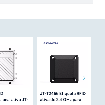
ID
JT-T2466 Etiqueta RFID
Lei
ional ativo JT-
ativa de 2,4 GHz para
JT