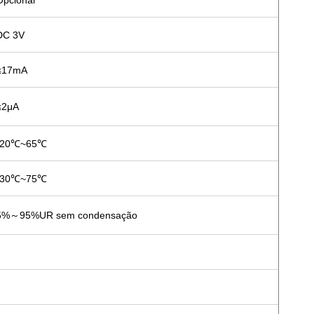
Opcional
DC 3V
≤17mA
≤2μA
-20℃~65℃
-30℃~75℃
5%～95%UR sem condensação