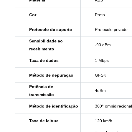
Material
ABS
Cor
Preto
Protocolo de suporte
Protocolo privado
Sensibilidade ao
-90 dBm
recebimento
Taxa de dados
1 Mbps
Método de depuração
GFSK
Potência de
4dBm
transmissão
Método de identificação
360° omnidirecional
Taxa de leitura
120 km/h