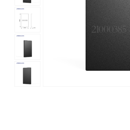
عربي
日语
한국어
Türk
Ελληνικά
Melayu
Polski
แบบไทย
Tiếng Việt
Indonesia