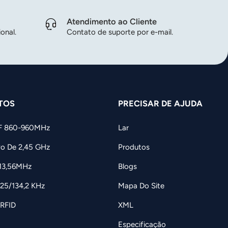
Atendimento ao Cliente
onal.
Contato de suporte por e-mail.
TOS
PRECISAR DE AJUDA
F 860-960MHz
Lar
vo De 2,45 GHz
Produtos
 13,56MHz
Blogs
125/134,2 KHz
Mapa Do Site
 RFID
XML
Especificação