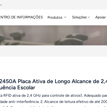
ENTRO DE INFORMAÇÕES
Soluções
Apoiar
Produtos
Etiqueta RFID HF/NFC
2450A Placa Ativa de Longo Alcance de 2,
uência Escolar
ta RFID ativa de 2,4 GHz para controle de ativos1. Adequado p
dade anti-interferência. 2. Alcance de leitura efetivo de até 2