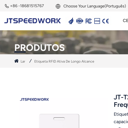
+86 -18681515767
Choose Your Language(Português)
C
English
Leitor Ativo De 2,45 GHz
Etiqueta Ativa De 2,45 GHz
Módulo RFID De 2,45 GHz
Français
PRODUTOS
Deutsch
Lar
Etiqueta RFID Ativa De Longo Alcance
Русский
Italiano
Español
JT-T
Freq
Português
Etique
Nederland
capaci