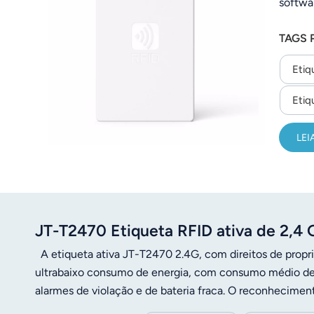
softwa
عربي
de um 
TAGS 
日语
Etiq
한국어
Etiq
Türk
Ελληνικά
LEI
Melayu
Polski
JT-T2470 Etiqueta RFID ativa de 2,4 
แบบไทย
A etiqueta ativa JT-T2470 2.4G, com direitos de propr
Tiếng Việt
ultrabaixo consumo de energia, com consumo médio de 
alarmes de violação e de bateria fraca. O reconheciment
Indonesia
de reconhecimento está diretamente relacionada ao amb