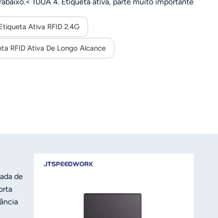
abaixo.< 10UA 4. Etiqueta ativa, parte muito importante
erenciamento de ativos, etc.
Etiqueta Ativa RFID 2.4G
eta RFID Ativa De Longo Alcance
çada de
orta
tância
ia de