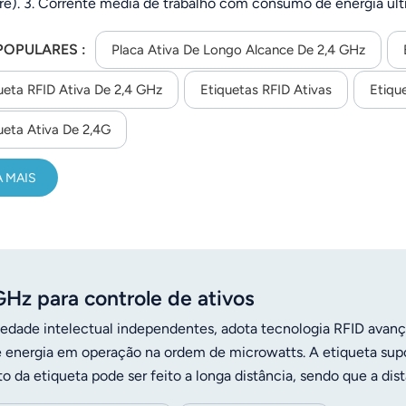
re). 3. Corrente média de trabalho com consumo de energia ultr
sistema RFID, especialmente para rastreamento de pessoas e g
POPULARES :
Placa Ativa De Longo Alcance De 2,4 GHz
ueta RFID Ativa De 2,4 GHz
Etiquetas RFID Ativas
Etiqu
ueta Ativa De 2,4G
A MAIS
GHz para controle de ativos
iedade intelectual independentes, adota tecnologia RFID avan
energia em operação na ordem de microwatts. A etiqueta sup
o da etiqueta pode ser feito a longa distância, sendo que a dis
iente de uso. Em um ambiente com boa visibilidade, a distânc