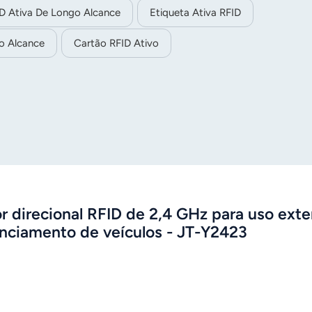
l. Quando a etiqueta se comunica com o leitor, os dados da
ID Ativa De Longo Alcance
Etiqueta Ativa RFID
relevante pode ser interpretado corretamente, garantindo a
o Alcance
Cartão RFID Ativo
digos 1D do cliente podem ser personalizados de acordo com a
or direcional RFID de 2,4 GHz para uso exte
nciamento de veículos - JT-Y2423