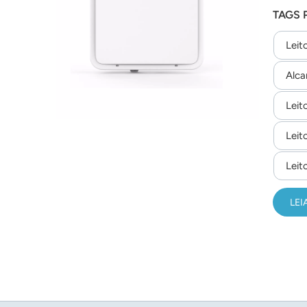
TAGS 
Leit
Alca
Leit
Leit
Leit
LEI