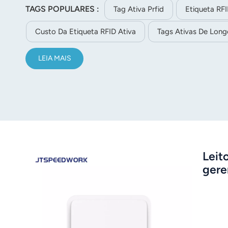
TAGS POPULARES :
reconhecimento pode atingir 40 metros de forma estáve
Tag Ativa Prfid
Etiqueta RF
norsk
comunicação são criptografados e somente o protocolo 
Custo Da Etiqueta RFID Ativa
Tags Ativas De Long
magyar
segurança da comunicação. Logotipos, códigos QR e có
necessidades do cliente.
LEIA MAIS
Leit
gere