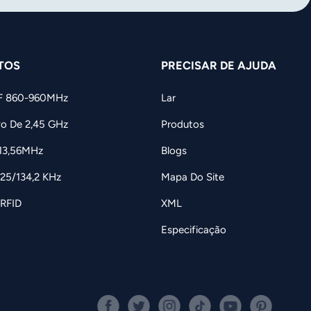
TOS
PRECISAR DE AJUDA
F 860-960MHz
Lar
vo De 2,45 GHz
Produtos
 13,56MHz
Blogs
125/134,2 KHz
Mapa Do Site
 RFID
XML
Especificação