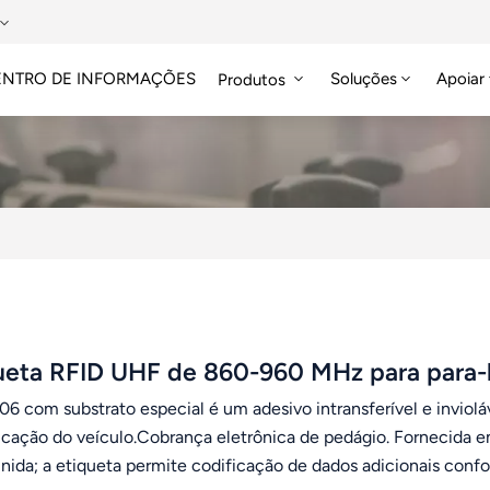
ENTRO DE INFORMAÇÕES
Soluções
Apoiar
Produtos
Etiqueta RFID HF/NFC
ueta RFID UHF de 860-960 MHz para para-b
6 com substrato especial é um adesivo intransferível e invioláv
ficação do veículo.Cobrança eletrônica de pedágio. Fornecida
inida; a etiqueta permite codificação de dados adicionais con