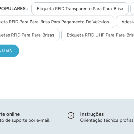
xposição normal à luz solar e temperatura ambiente de 45 graus
POPULARES :
Etiqueta RFID Transparente Para Para-Brisa
ueta RFID Para Para-Brisa Para Pagamento De Veículos
Adesiv
uetas RFID Para Para-Brisas
Etiqueta RFID UHF Para Para-Bris
A MAIS
te online
Instruções
o de suporte por e-mail.
Orientação técnica profissi