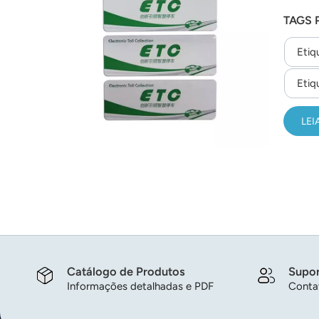
para e
عربي
TAGS 
日语
Etiq
한국어
Etiq
Türk
LEI
Ελληνικά
Melayu
Polski
แบบไทย
Tiếng Việt
Catálogo de Produtos
Supor
Informações detalhadas e PDF
Contat
Indonesia