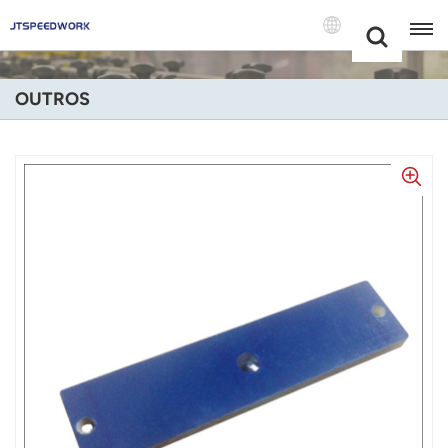
Choose Your
+86 -18681515767
Language(Port
OUTROS
English
Français
Deutsch
Русский
Italiano
Español
Português
Nederland