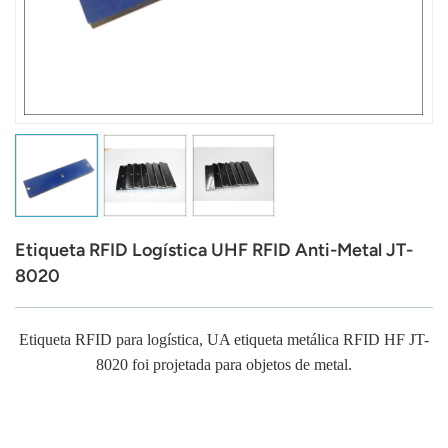
عربي
日语
한국어
Türk
Ελληνικά
Etiqueta RFID Logística UHF RFID Anti-Metal JT-
Melayu
8020
Polski
Etiqueta RFID para logística, U
A etiqueta metálica RFID HF JT-
แบบไทย
8020 foi projetada para objetos de metal.
Tiếng Việt
Indonesia